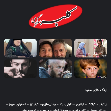
لینک های مفید
اینتیتر
–
کولاک
–
اینتین
–
دنیای برند
–
برند_سازی
–
تیتر 12
–
اصفهان امروز
–
رویداد امروز
–
نظمی نوین
–
رویداد ایران
–
پرسون
–
توسعه برند