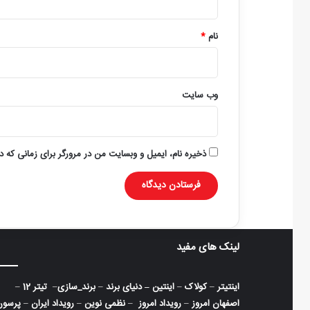
*
نام
*
وب‌ سایت
ذخیره نام، ایمیل و وبسایت من در مرورگر برای زمانی که د
لینک های مفید
اینتیتر
–
کولاک
–
اینتین
–
دنیای برند
–
برند_سازی
–
تیتر 12
–
اصفهان امروز
–
رویداد امروز
–
نظمی نوین
–
رویداد ایران
–
پرسون