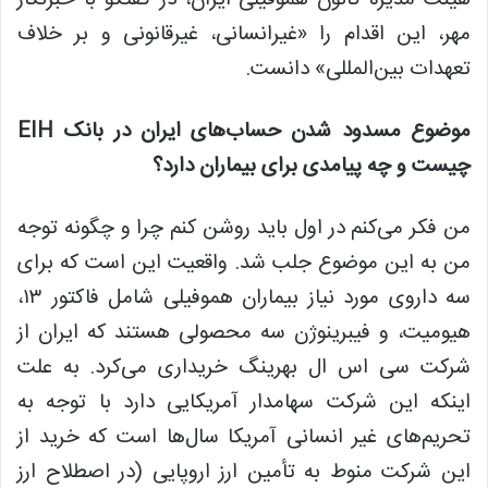
هیئت مدیره کانون هموفیلی ایران، در گفتگو با خبرنگار
مهر، این اقدام را «غیرانسانی، غیرقانونی و بر خلاف
تعهدات
بین‌المللی
» دانست.
موضوع
مسدود شدن حساب‌های ایران در بانک EIH
چیست و چه
پیامدی
برای بیماران دارد؟
من فکر می‌کنم در
اول
باید روشن کنم چرا و چگونه توجه
من به این
موضوع
جلب شد. واقعیت این است که برای
سه داروی مورد نیاز بیماران هموفیلی شامل فاکتور ۱۳،
هیومیت
، و
فیبرینوژن
سه محصولی هستند که ایران از
شرکت سی
اس
ال
بهرینگ
خریداری می‌کرد. به علت
اینکه این شرکت سهامدار آمریکایی دارد با توجه به
تحریم‌های غیر انسانی آمریکا سال‌ها است که خرید از
این شرکت
منوط به
تأمین ارز اروپایی (در اصطلاح ارز