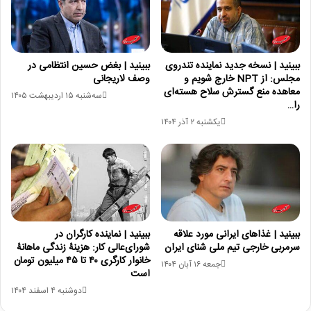
ببینید | نسخه جدید نماینده تندروی
ببینید | بغض حسین انتظامی در
مجلس: از NPT خارج شویم و
وصف لاریجانی
معاهده منع گسترش سلاح هسته‌ای
سه‌شنبه ۱۵ اردیبهشت ۱۴۰۵
را…
یکشنبه ۲ آذر ۱۴۰۴
ببینید | غذاهای ایرانی مورد علاقه
ببینید | نماینده کارگران در
سرمربی خارجی تیم ملی شنای ایران
شورای‌عالی کار: هزینۀ زندگی ماهانۀ
خانوار کارگری ۴۰ تا ۴۵ میلیون تومان
جمعه ۱۶ آبان ۱۴۰۴
است
دوشنبه ۴ اسفند ۱۴۰۴