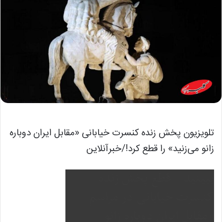
تلویزیون پخش زنده کنسرت خیابانی «مقابل ایران دوباره
زانو می‌زنید» را قطع کرد!/خبرآنلاین