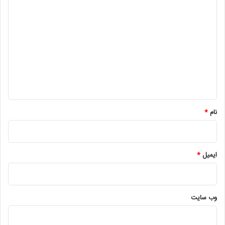
د
ی
د
گ
ا
ه
*
نام
*
ایمیل
*
وب‌ سایت