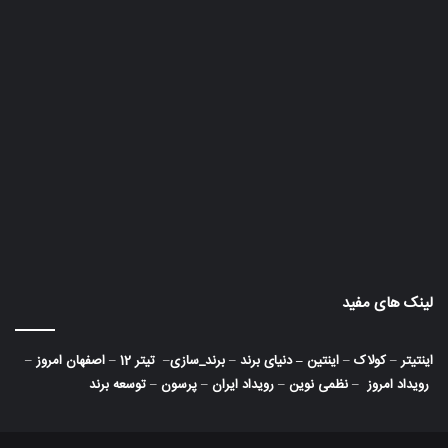
لینک های مفید
اینتیتر
–
کولاک
–
اینتین
–
دنیای برند
–
برند_سازی
–
تیتر 12
–
اصفهان امروز
–
رویداد امروز
–
نظمی نوین
–
رویداد ایران
–
پرسون
–
توسعه برند