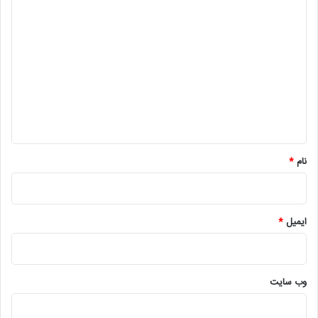
د
ی
د
گ
ا
ه
*
نام
*
ایمیل
*
وب‌ سایت