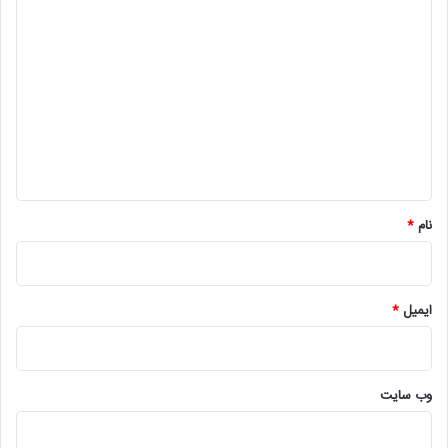
د
ی
د
گ
ا
ه
*
نام
*
ایمیل
*
وب‌ سایت