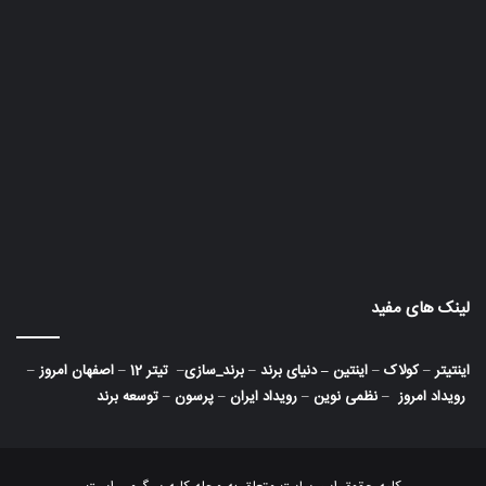
لینک های مفید
اینتیتر
–
کولاک
–
اینتین
–
دنیای برند
–
برند_سازی
–
تیتر 12
–
اصفهان امروز
–
رویداد امروز
–
نظمی نوین
–
رویداد ایران
–
پرسون
–
توسعه برند