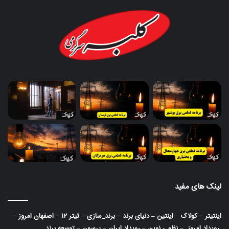
لینک های مفید
اینتیتر
–
کولاک
–
اینتین
–
دنیای برند
–
برند_سازی
–
تیتر 12
–
اصفهان امروز
–
رویداد امروز
–
نظمی نوین
–
رویداد ایران
–
پرسون
–
توسعه برند